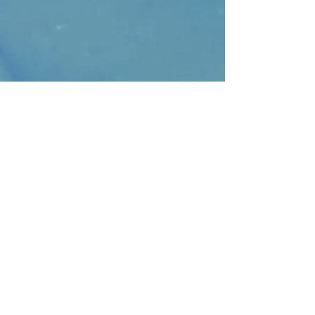
Sprechtage:
Freitags von 09:00-11:00
Uhr
Am Fürstenbahnhof 2
64295 Darmstadt
Anrufen
Tel.: 06151 /
3972781
Vorsitzender Vlatko
Stark
Mobil:
0174 3247100
Kontakt: