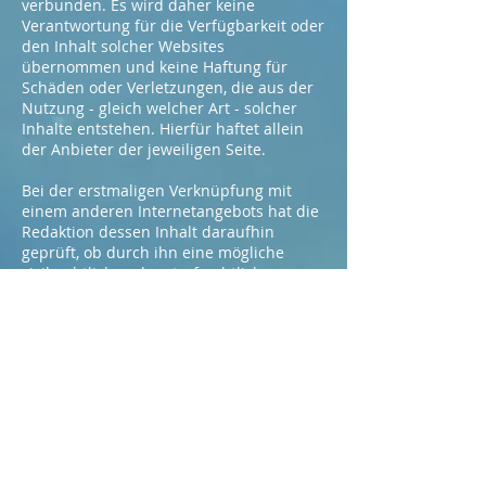
verbunden. Es wird daher keine
Verantwortung für die Verfügbarkeit oder
den Inhalt solcher Websites
übernommen und keine Haftung für
Schäden oder Verletzungen, die aus der
Nutzung - gleich welcher Art - solcher
Inhalte entstehen. Hierfür haftet allein
der Anbieter der jeweiligen Seite.
Bei der erstmaligen Verknüpfung mit
einem anderen Internetangebots hat die
Redaktion dessen Inhalt daraufhin
geprüft, ob durch ihn eine mögliche
zivilrechtliche oder strafrechtliche
Verantwortlichkeit ausgelöst wird. Dort
nachträglich eingebundene Inhalte
können jedoch leider nicht überprüft
werden. Sobald die Redaktion feststellt
oder von anderen darauf hingewiesen
wird, dass ein bestimmtes Angebot, zu
dem ein Link bereitgestellt wurde, eine
zivil- oder strafrechtliche
Verantwortlichkeit auslöst, wird der
Verweis auf dieses Angebot unverzüglich