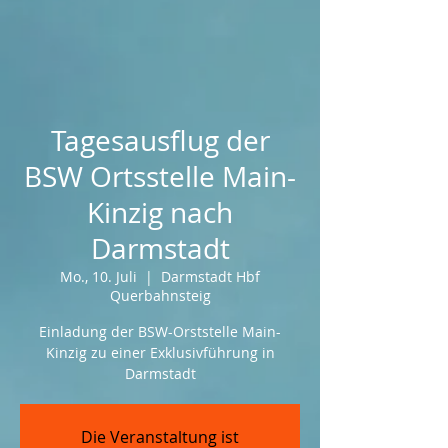
Tagesausflug der
BSW Ortsstelle Main-
Kinzig nach
Darmstadt
Mo., 10. Juli
  |  
Darmstadt Hbf
Querbahnsteig
Einladung der BSW-Orststelle Main-
Kinzig zu einer Exklusivführung in
Darmstadt
Die Veranstaltung ist