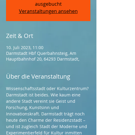
ausgebucht
Veranstaltungen ansehen
Zeit & Ort
10. Juli 2023, 11:00
Darmstadt Hbf Querbahnsteig, Am
Hauptbahnhof 20, 64293 Darmstadt,
Über die Veranstaltung
Wissenschaftsstadt oder Kulturzentrum? 
Darmstadt ist beides. Wie kaum eine 
andere Stadt vereint sie Geist und 
Forschung, Kunstsinn und 
Innovationskraft. Darmstadt trägt noch 
heute den Charme der Residenzstadt – 
und ist zugleich Stadt der Moderne und 
Experimentierfeld für Kultur inmitten 