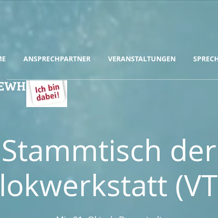
ME
ANSPRECHPARTNER
VERANSTALTUNGEN
SPREC
& EWH
Stammtisch der
lokwerkstatt (VT