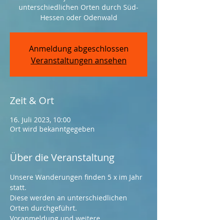
unterschiedlichen Orten durch Süd-
Hessen oder Odenwald
Anmeldung abgeschlossen
Veranstaltungen ansehen
Zeit & Ort
16. Juli 2023, 10:00
Ort wird bekanntgegeben
Über die Veranstaltung
Unsere Wanderungen finden 5 x im Jahr 
statt.
Diese werden an unterschiedlichen 
Orten durchgeführt.
Voranmeldung und weitere 