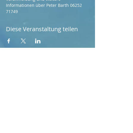
Informationen über Peter Barth 06252 
71749
Diese Veranstaltung teilen
Sprechtage:
Freitags von 09:00-11:00
Uhr
Am Fürstenbahnhof 2
64295 Darmstadt
Anrufen
Tel.: 06151 /
3972781
Vorsitzender Vlatko
Stark
Mobil:
0174 3247100