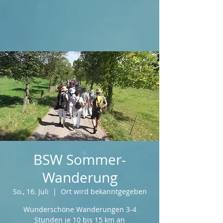
BSW Sommer-
Wanderung
So., 16. Juli
  |  
Ort wird bekanntgegeben
Wunderschöne Wanderungen 3-4
Stunden je 10 bis 15 km an