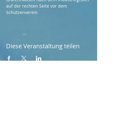
auf der rechten Seite vor dem 
Schützenverein
Diese Veranstaltung teilen
Sprechtage:
Freitags von 09:00-11:00
Uhr
Am Fürstenbahnhof 2
64295 Darmstadt
Anrufen
Tel.: 06151 /
3972781
Vorsitzender Vlatko