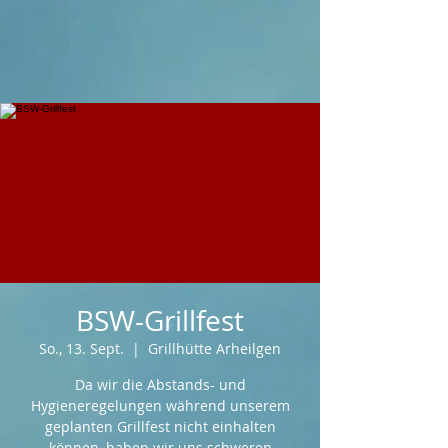
BSW-Grillfest
So., 13. Sept.
  |  
Grillhütte Arheilgen
Da wir die Abstands- und
Hygieneregelungen während unserem
geplanten Grillfest nicht einhalten
können, haben wir uns schweren