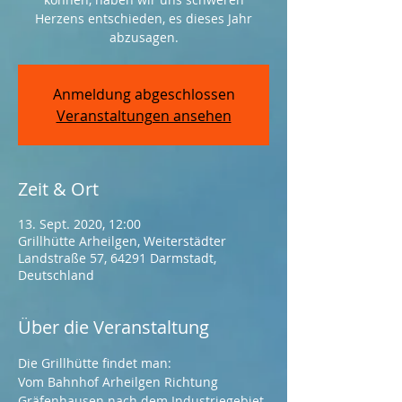
Herzens entschieden, es dieses Jahr
abzusagen.
Anmeldung abgeschlossen
Veranstaltungen ansehen
Zeit & Ort
13. Sept. 2020, 12:00
Grillhütte Arheilgen, Weiterstädter
Landstraße 57, 64291 Darmstadt,
Deutschland
Über die Veranstaltung
Die Grillhütte findet man:
Vom Bahnhof Arheilgen Richtung 
Gräfenhausen nach dem Industriegebiet 