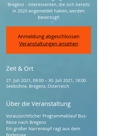
Bregenz - Interessenten, die sich bereits
in 2020 angemeldet haben, werden
bevorzugt!
Anmeldung abgeschlossen
Veranstaltungen ansehen
Zeit & Ort
27. Juli 2021, 09:00 – 30. Juli 2021, 18:00
Seebühne, Bregenz, Österreich
Über die Veranstaltung
Voraussichtlicher Programmablauf Bus-
Reise nach Bregenz
Ein großer Narrenkopf ragt aus dem 
Bodensee. 