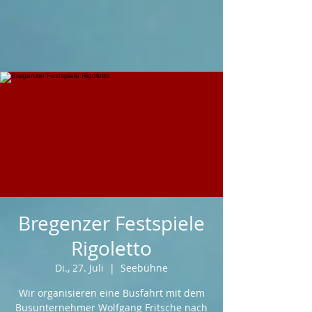
Bregenzer Festspiele
Rigoletto
Di., 27. Juli
  |  
Seebühne
Wir organisieren eine Busfahrt mit dem
Busunternehmer Wolfgang Fritsche nach