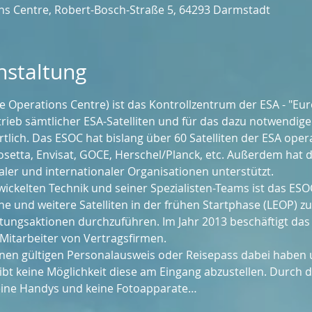
s Centre, Robert-Bosch-Straße 5, 64293 Darmstadt
nstaltung
 Operations Centre) ist das Kontrollzentrum der ESA - "Eu
etrieb sämtlicher ESA-Satelliten und für das dazu notwendige
ich. Das ESOC hat bislang über 60 Satelliten der ESA operat
setta, Envisat, GOCE, Herschel/Planck, etc. Außerdem hat 
ler und internationaler Organisationen unterstützt.
ckelten Technik und seiner Spezialisten-Teams ist das ESOC 
ine und weitere Satelliten in der frühen Startphase (LEOP) zu
tungsaktionen durchzuführen. Im Jahr 2013 beschäftigt das
 Mitarbeiter von Vertragsfirmen.
nen gültigen Personalausweis oder Reisepass dabei haben 
ibt keine Möglichkeit diese am Eingang abzustellen. Durch d
keine Handys und keine Fotoapparate…