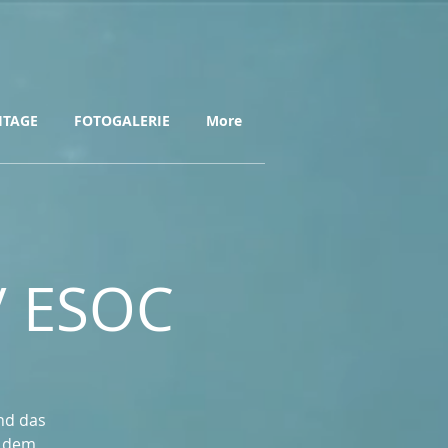
HTAGE
FOTOGALERIE
More
/ ESOC
nd das
f dem