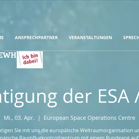
ME
ANSPRECHPARTNER
VERANSTALTUNGEN
SPREC
& EWH
htigung der ESA 
Mi., 03. Apr.
  |  
European Space Operations Centre
htigen Sie mit uns die europäische Weltraumorganisation u
päische Raumflugkontrollzentrum mit einem Rundgang au